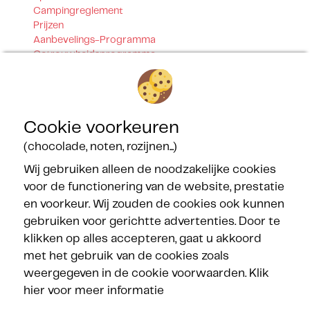
Campingreglement
Prijzen
Aanbevelings-Programma
Getrouwheidsprogramma
Contact
Onze certificeringen
Cookie voorkeuren
(chocolade, noten, rozijnen...)
Wij gebruiken alleen de noodzakelijke cookies
voor de functionering van de website, prestatie
en voorkeur. Wij zouden de cookies ook kunnen
Onze partners
gebruiken voor gerichtte advertenties. Door te
klikken op alles accepteren, gaat u akkoord
met het gebruik van de cookies zoals
weergegeven in de cookie voorwaarden.
Klik
hier voor meer informatie
Volg de Méditerranées