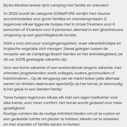
Bij les Mediterranées rijmt camping met familie en vrienden!
In 2022 wordt de categorie SIGNATURE verrijkt met nieuwe
accommodaties voor grote families en vriendengroepen: 2
tegenover elkaar liggende huisjes met in totaal 3 kamers voor 6
personen of 4 kamers voor 8 personen, allemaal in een gloednieuwe
omgeving op een geprivilegieerde locatie.
Stelt u voor, een puur voetgangersgebied , waar vakantiehuisjes en
tropische vegetatie zich mengen. Ideaal gelegen tussen de
receptie van de Campingp Beach Garden en het animatiegebied, zal
dit uw 100% geslaagde vakantie zijn.
Voor een korte vakantie of een welverdiende langere vakantie, met
vrienden, jeugdvrienden, werk collega's, ouders, grootouders of
kleinkinderen ... Op de terugweg van de markt koken jullie allemaal
samen en drinken daarna een aperitiefje op het terras, zo eenvoudig
is het geluk in een Garden Family!
Twee huisjes tegenover elkaar, elk met een eigen badkamer voor
elke kamer, voor meer comfort. Het terras wordt gedeeld voor meer
gezelligheid.
Rustige ruimten die de nodige intimiteit bieden om uit te rusten en
een gedeelde ruimte om plezier te hebben, ideeën uit te wisselen
en met vrienden of familie samen te komen.