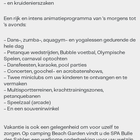
- en kruidenierszaken
Een rijk en intens animatieprogramma van 's morgens tot
's avonds:
- Dans-, zumba-, aquagym- en yogalessen gedurende de
hele dag
- Petanque wedstrijden, Bubble voetbal, Olympische
Spelen, carnaval optochten
- Dansfeesten, karaoke, pool parties
- Concerten, goochel- en acrobatenshows,
- Twee miniclubs om uw kinderen te ontvangen en te
vermaken
- Multisportterreinen, krachttrainingszones,
petanquebanen
- Speelzaal (arcade)
- En een souvenirwinkel
Vakantie is ook een gelegenheid om voor uzelf te
zorgen. Op camping Beach Garden vindt u de SPA Bulle
des Sables: een welkome onderbreking voor uw welzijn