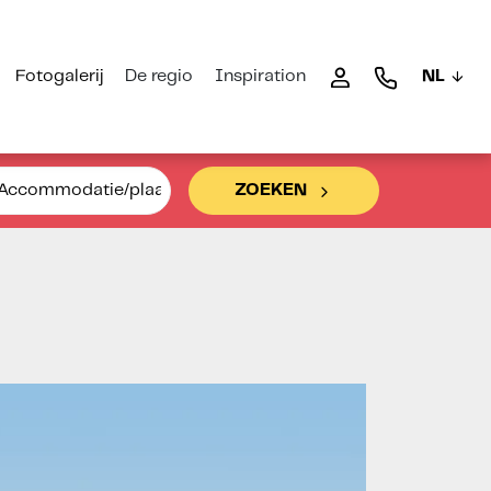
Fotogalerij
De regio
Inspiration
NL
Accommodatie/plaats
ZOEKEN