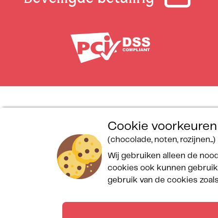
Cookie voorkeuren
Wettelijke bepalingen
Algemene
Prijzen
(chocolade, noten, rozijnen...)
Sitemap
voorwaarden
Aanbe
Handvest voor de
Reserveringsformulier
Prog
Wij gebruiken alleen de nood
bescherming van
Spa Bulle des Sables
Getro
cookies ook kunnen gebruike
persoonsgegevens
Campingreglement
Conta
gebruik van de cookies zoa
Veelgestelde vragen