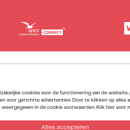
Onze certificeringen
velings-
ramma
zakelijke cookies voor de functionering van de website, 
uwheidsprogramma
n voor gerichtte advertenties. Door te klikken op alles
ct
ls weergegeven in de cookie voorwaarden.
Klik hier voor
Alles accepteren