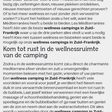
bezig zijn, oefeningen doen, nieuwe plekken ontdekken,
nieuwe mensen ontmoeten of nieuwe gerechten proeven?
Of is het meer wellness en rust zonder zich verveeld te
voelen? U kunt het hebben zoals u het wilt, want les
Méditerranées heeft u beide te bieden. Les Méditerranées
heeft één van de beste
wellness campings in Zuid-
Frankrijk
waar u op de drie parken alles vindt u wat u nodig
heeft! Kies niet tussen wellness en bezoeken want beide is
mogelijk op onze
wellness campings in Zuid-Frankrijk
.
Kom tot rust in de wellnessruimte
van de camping
Zodra u in de wellnessruimte komt zal u direct de charmante
mediterrane sfeer vinden en zult u onvergetelijke
momenten beleven met het gezin, vrienden of uw partner.
Een
wellness camping in Zuid-Frankrijk
heeft vele
voordelen en vooral voor jezelf, je verdient het! Neem een
duik in ons verwarmde binnenzwembad en kom tot rust in
de bubbels. Laat jezelf lekker verwennen met een heerlijke
massage of schoonheidsbehandeling, geniet van de
speellagune en de bubbelbaden of ga naar buiten en geniet
van de zon en neem deel aan de wateractiviteiten. Dit alles
wordt u aangeboden door de
wellness camping in Zuid-