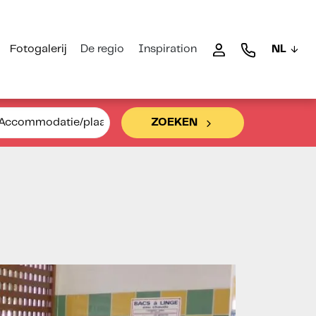
Fotogalerij
De regio
Inspiration
NL
Accommodatie/plaats
ZOEKEN