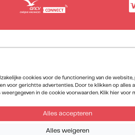
Onze certificeringen
velings-
ramma
zakelijke cookies voor de functionering van de website, 
uwheidsprogramma
n voor gerichtte advertenties. Door te klikken op alles
ct
ls weergegeven in de cookie voorwaarden.
Klik hier voor
Alles accepteren
erved.
Alles weigeren