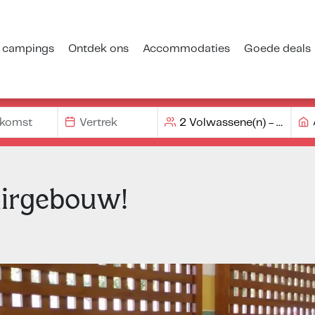
 campings
Ontdek ons
Accommodaties
Goede deals
airgebouw!