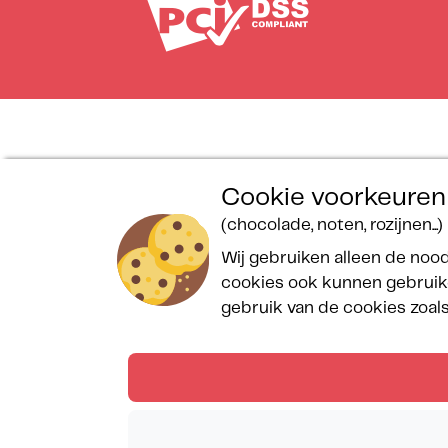
Wettelijke bepalingen
Algemene
Prijzen
Cookie voorkeuren
Sitemap
voorwaarden
Aanbe
(chocolade, noten, rozijnen...)
Handvest voor de
Reserveringsformulier
Prog
Wij gebruiken alleen de nood
bescherming van
Spa Bulle des Sables
Getro
cookies ook kunnen gebruike
persoonsgegevens
Campingreglement
Conta
gebruik van de cookies zoa
Veelgestelde vragen
Copyright © Les Méditerranées juni 2026 — All rights res